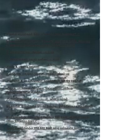
உங்களின் குழந்தைகள் இந்து தர்மத்தைக் கற்க வேண்டுமா? ✅
இந்து மாணவர்கள் அடிப்படை இந்து தர்ம கல்வியைப் பெற்றிட இந்துதர்ம
பாடநூல்களை வழங்குகிறது, மலேசிய இந்துதர்ம மாமன்றம்
📌 எளிமையான சமய விளக்கப் பாடங்கள்
📌மாணவர்களைக் கவரும் வண்ணப் படங்கள்
📌சமய & புராணக் கதைகள்
📌திருமுறை, பிரபந்தம், பஜனைப் பாடல்கள் மற்றும் பல
📌கதைகள் & பாடல்களுக்கான காணொலிகள் QR Codes-களில்
📌சமயப் பாடங்களை மீள்பார்வை செய்வதற்கான பல்வேறு
அணுகுமுறையிலான பயிற்சிகள்
📌மலேசிய சூழலுக்கு ஏற்ற சமய பாட உள்ளடக்கங்கள்
இந்துகளின் இல்லங்களில் இருக்க வேண்டிய இன்றியமையாத பொக்கிஷம்!
✅
8 பாடநூல்கள் அடங்கிய முழுத் தொகுப்பு 100 ரிங்கிட் மட்டுமே! (தபால்
செலவு சேர்க்கப்படாமல்) ✅
மேலும் விவரங்களுக்கு 012-622 9440 என்ற எண்களைத் தொடர்பு
கொள்ளலாம்.