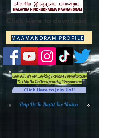
C
lick Here to download
MAAMANDRAM PROFILE
Dear All, We Are Looking Forward For Volunteers
To Help Us In Our Upcoming Programmes
Click Here to Join Us !!
Help Us To Build The Nation