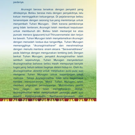
padanya.
Arunagiri berasa terseksa dengan penyakit yang
dihidapinya. Beliau berasa malu dengan penyakitnya, lalu
keluar meninggalkan keluarganya. Di pejalanannya beliau
terserempak dengan seorang tua yang memintanya untuk
menyembah Tuhan Murugan. Oleh kerana pemikiranya
yang tidak tenteram, Arunagiri telah membuat keputusan
untuk membunuh diri. Beliau telah memanjat ke atas
puncak menara (gopuram) kuil Thiruvannamalai dan terjun
ke bawah. Tuhan Murugan telah menyelamatkan Arunagiri
dengan menadah kedua-dua tanganNya. Tuhan Murugan
memanggilnya “Arunagirinathare!” dan merahmatinya
dengan menulis mantera enam aksara “Saravanabhawa”
pada lidahnya dengan mengunakan lembing (vel). Dengan
berkat Tuhan Murugan, penyakit Arunagirinathar telah
sembuh sepenuhnya. Tuhan Murugan menyedarkan
Arunagirinathar bahawa beliau masih mempunyai banyak
tugas yang belum selesai baginya dalam hidup ini. Oleh itu,
Arunagirinathar diminta untuk melafazkan puisi-puisi suci
mengenai Tuhan Murugan untuk kepentingan umat
manusia. Tetapi Arunagirinathar tidak tahu bagaimana
hendak memulakannya. Maka Tuhan Murugan telah
memberi ungkapan permulaannya “Muththaitaru paathi
thiru nagai..’ dan telah mengghaibkan dirinya.
Arunagirinathar telah menghasilkan pelbagai puisi suci
seperti Kantharanubuthi, Kantharalangkaaram dan
Thiruppukal demi kebaikan umat manusia.
Pengajaran: Rukun utama agama Hindu menjelaskan
bahawa roh akan mengalami pelbagai kitaran kelahiran
berdasarkan pada pahala (punniyam) dan dosa (paavam)
yang dimilikinya pada setiap kelahiran. Arunagirinathar
telah dirahmati Tuhan Murugan dalam hidup ini kerana
pahala yang dibawa bersama dari kelahiran-kelahiran
sebelumnya.