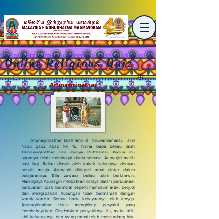
Online Religious Quiz
Arunagirinathar
Anunagirinathar telah lahir di Thiruvannamalai, Tamil
Nadu pada abad ke 15. Nama bapa beliau ialah
Thiruvengkatthar dan ibunya Mutthamai. Kedua ibu
bapanya telah meninggal dunia semasa Arunagiri masih
bayi lagi. Beliau diasuh oleh kakak sulungnya dengan
penuh manja. Arunagiri didapati amat pintar dalam
pelajarannya. Bila dewasa beliau telah berkhawin.
Malangnya Arunagiri melibatkan dirinya dalam perbuatan-
perbuatan tidak bermoral seperti meminum arak, berjudi
dan mengadakan hubungan tidak bermaruah dengan
wanita-wanita. Semua harta kekayaanya telah lenyap.
Arunagirinathar telah menghidap penyakit yang
membahayakan. Disebabkan penyakitnya itu, maka ahli-
ahli keluarganya dan orang ramai telah memandang hina