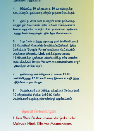
பதில்களை அனுப்பலாம்.​
4. இப்போட்டி 10 சுற்றுகளாக 10 வாரங்களுக்கு
நடைப்பெறும். ஒவ்வொரு சுற்றும் ஒருவாரம் நடக்கும்.
5. ​ஞாயிறு தொடங்கி வியாழன் வரை ஒவ்வொரு
நாளும் ஓர் அடியாரைப் பற்றியும் அவர் சம்பந்தமான 5
கேள்விகளும் கேட்கப்படும். போட்டியாளர்கள் பத்தியைப்
படித்து கேள்விகளுக்குப் பதில் தேடி கொள்ளலாம்.
6. 5 நாட்கள் கழிந்து ஏழாவது நாள் (சனிக்கிழமை)
25 கேள்விகள் கொண்டு சோதிக்கப்படுவீர்கள். இந்த
கேள்விகள் ‘Google Form’ வாயிலாக கேட்கப்படும்.
அதற்கான இணைப்பு Link சனிக்கிழமை காலை
11.00மணிக்கு முன்னரே மலேசிய இந்து தர்ம மாமன்ற
அகப்பக்கத்தில்
https://www.maamandram.org/
பதிவேற்றம் செய்யப்படும்.
7. ஒவ்வொரு சனிக்கிழமையும் காலை 11.00
மணியிலிருந்து 12.00 மணி வரை இணையம் வழி இந்த
புதிர்ப்போட்டி நடைபெறும்.
8. ​வெற்றியாளர்கள் அடுத்த சுற்றுக்குச் செல்வார்கள்.
10 சுற்றுக்களில் சிறந்த தேர்ச்சிப் பெற்ற
வெற்றியாளர்களுக்கு நற்சான்றிதழ் வழங்கப்படும்.
Syarat Pertandingan
1. Kuiz ‘Bale Baalakumaraa’ dianjurkan oleh
Malaysia Hindu Dharma Maamandram.