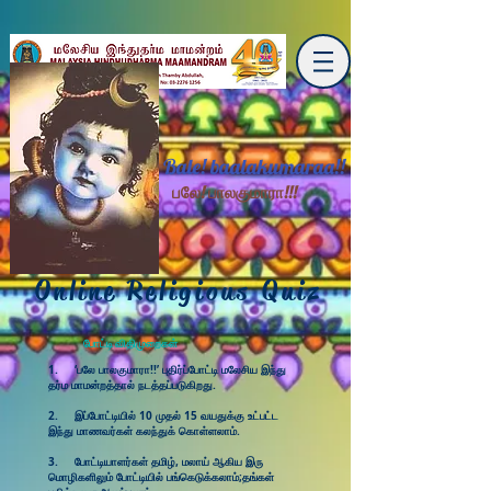
Bale! baalakumaraa!!
பலே! பாலகுமாரா!!!
Online Religious Quiz
போட்டி விதிமுறைகள்
1. ‘பலே பாலகுமாரா!!’ புதிர்ப்போட்டி மலேசிய இந்து
தர்ம மாமன்றத்தால் நடத்தப்படுகிறது.
2. இப்போட்டியில் 10 முதல் 15 வயதுக்கு உட்பட்ட
இந்து மாணவர்கள் கலந்துக் கொள்ளலாம்.
3. போட்டியாளர்கள் தமிழ், மலாய் ஆகிய இரு
மொழிகளிலும் போட்டியில் பங்கெடுக்கலாம்;தங்கள்