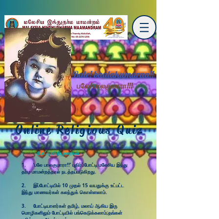
Bale! baalakumaraa!!
பலே! பாலகுமாரா!!!
Online Religious Quiz
போட்டி விதிமுறைகள்
1. ‘பலே பாலகுமாரா!!’ புதிர்ப்போட்டி மலேசிய இந்து
தர்ம மாமன்றத்தால் நடத்தப்படுகிறது.
2. இப்போட்டியில் 10 முதல் 15 வயதுக்கு உட்பட்ட
இந்து மாணவர்கள் கலந்துக் கொள்ளலாம்.
3. போட்டியாளர்கள் தமிழ், மலாய் ஆகிய இரு
மொழிகளிலும் போட்டியில் பங்கெடுக்கலாம்;தங்கள்