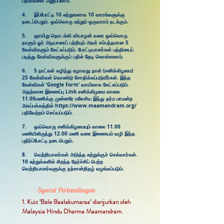
பதில்களை அனுப்பலாம்.​
4. இப்போட்டி 10 சுற்றுகளாக 10 வாரங்களுக்கு
நடைப்பெறும். ஒவ்வொரு சுற்றும் ஒருவாரம் நடக்கும்.
5. ​ஞாயிறு தொடங்கி வியாழன் வரை ஒவ்வொரு
நாளும் ஓர் அடியாரைப் பற்றியும் அவர் சம்பந்தமான 5
கேள்விகளும் கேட்கப்படும். போட்டியாளர்கள் பத்தியைப்
படித்து கேள்விகளுக்குப் பதில் தேடி கொள்ளலாம்.
6. 5 நாட்கள் கழிந்து ஏழாவது நாள் (சனிக்கிழமை)
25 கேள்விகள் கொண்டு சோதிக்கப்படுவீர்கள். இந்த
கேள்விகள் ‘Google Form’ வாயிலாக கேட்கப்படும்.
அதற்கான இணைப்பு Link சனிக்கிழமை காலை
11.00மணிக்கு முன்னரே மலேசிய இந்து தர்ம மாமன்ற
அகப்பக்கத்தில்
https://www.maamandram.org/
பதிவேற்றம் செய்யப்படும்.
7. ஒவ்வொரு சனிக்கிழமையும் காலை 11.00
மணியிலிருந்து 12.00 மணி வரை இணையம் வழி இந்த
புதிர்ப்போட்டி நடைபெறும்.
8. ​வெற்றியாளர்கள் அடுத்த சுற்றுக்குச் செல்வார்கள்.
10 சுற்றுக்களில் சிறந்த தேர்ச்சிப் பெற்ற
வெற்றியாளர்களுக்கு நற்சான்றிதழ் வழங்கப்படும்.
Syarat Pertandingan
1. Kuiz ‘Bale Baalakumaraa’ dianjurkan oleh
Malaysia Hindu Dharma Maamandram.